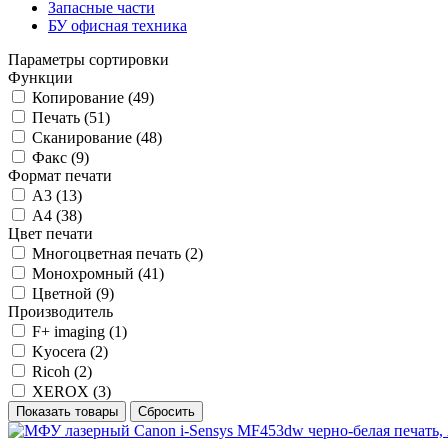
Запасные части
БУ офисная техника
Параметры сортировки
Функции
Копирование
(
49
)
Печать
(
51
)
Сканирование
(
48
)
Факс
(
9
)
Формат печати
А3
(
13
)
А4
(
38
)
Цвет печати
Многоцветная печать
(
2
)
Монохромный
(
41
)
Цветной
(
9
)
Производитель
F+ imaging
(
1
)
Kyocera
(
2
)
Ricoh
(
2
)
XEROX
(
3
)
Показать товары
Сбросить