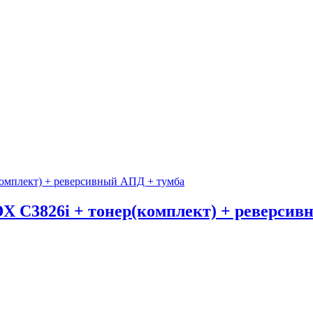
3826i + тонер(комплект) + реверсив